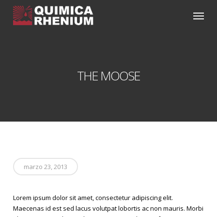
Skip
Menu
to
main
content
THE MOOSE
marzo 23, 2013
Lorem ipsum dolor sit amet, consectetur adipiscing elit.
Maecenas id est sed lacus volutpat lobortis ac non mauris. Morbi