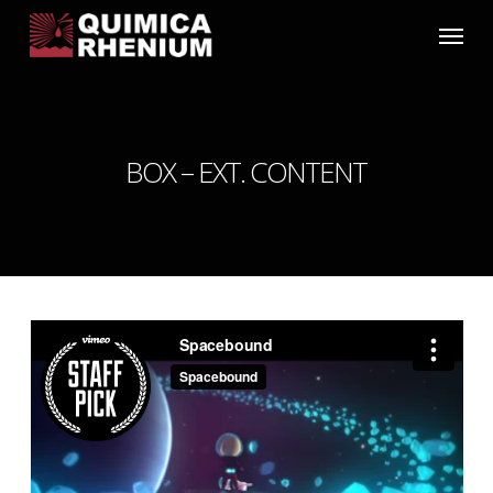
Skip
Menu
to
main
content
BOX – EXT. CONTENT