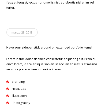
feugiat feugiat, lectus nunc mollis nisl, ac lobortis nisl enim vel
tortor.
marzo 23, 2013
Have your sidebar stick around on extended portfolio items!
Lorem ipsum dolor sit amet, consectetur adipiscing elit. Proin eu
diam lorem, id scelerisque sapien. In accumsan metus at magna
vehicula placerat tempor varius ipsum.
Branding
HTML/CSS
Illustration
Photography