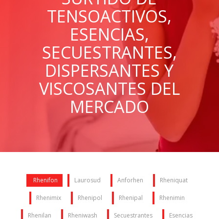
TENSOACTIVOS,
ESENCIAS,
SECUESTRANTES,
DISPERSANTES Y
VISCOSANTES DEL
MERCADO
Rhenifon
Laurosud
Anforhen
Rheniquat
Rhenimix
Rhenipol
Rhenipal
Rhenimin
Rhenilan
Rheniwash
Secuestrantes
Esencias