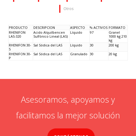
Otros
PRODUCTO
DESCRIPCION
ASPECTO
% ACTIVOS
FORMATO
RHENIFON
Acido Alquilbencen
Líquido
97
Granel
LAS-320
Sulfónico Lineal (LAS)
1000 kg 210
kg
RHENIFON 30-
Sal Sódica del LAS
Líquido
30
200 kg
S
RHENIFON 30-
Sal Sódica del LAS
Granulado
30
20 kg
P
Asesoramos, apoyamos y
facilitamos la mejor solución